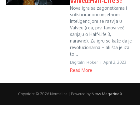
Valveu:Half-Life 3?
Nova igra sa zagonetkama i
sofisticiranom umjetnom
inteligencijom se razvija u
Valveu (i da, prvi fanovi već
sanjaju o Half-Life 3,
naravno). Za igru ​​se kaže da je
revolucionarna – ali šta je iza
to...
Digitalni Roker
April 2, 2023
Read More
Copyright © 2026 Normalica | Powered by
News Magazine X