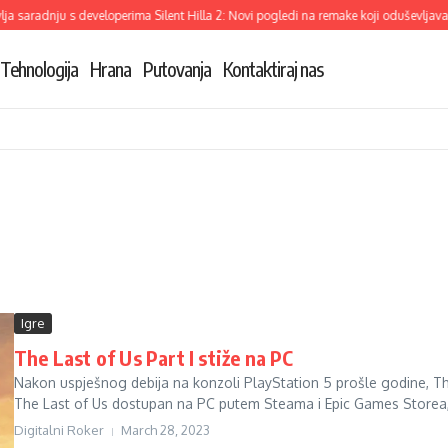
 saradnju s developerima Silent Hilla 2: Novi pogledi na remake koji oduševljava
Tehnologija
Hrana
Putovanja
Kontaktiraj nas
Igre
The Last of Us Part I stiže na PC
Nakon uspješnog debija na konzoli PlayStation 5 prošle godine, The 
The Last of Us dostupan na PC putem Steama i Epic Games Storea, i
Digitalni Roker
March 28, 2023