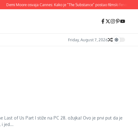
Demi Moore osvaja Cannes: Kako je “The Substance” postao filmski fenomen 20
Friday, August 7, 2026
Last of Us Part I stiže na PC 28. ožujka! Ovo je prvi put da je
 jed...