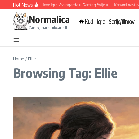
Skip to content
Hot News
Ubisoft Otkriva Tri Nove Igre: Avangarda u Gaming Svijetu
Konami nastavlja
Normalica
Kući
Igre
Serije/filmovi
Gaming,hrana,putovanja!!!
Home
/
Ellie
Browsing Tag: Ellie