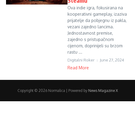
Steamu
Ova indie igra, fokusirana na
kooperativni gameplay, izaziva
prijatelje da pobjegnu iz pakla,
vezani zajedno lancima.
Jednostavnost premise,
zajedno s pristupačnom
cijenom, doprinijeli su brzom
rastu ...
Digitalni Roker
June 27, 2024
Read More
Copyright © 2026 Normalica | Powered by
News Magazine X