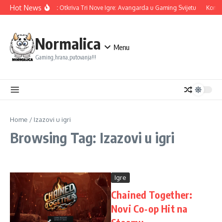
Skip to content
Hot News
Ubisoft Otkriva Tri Nove Igre: Avangarda u Gaming Svijetu
Konam
Normalica
Menu
Gaming,hrana,putovanja!!!
Home
/
Izazovi u igri
Browsing Tag: Izazovi u igri
Igre
Chained Together:
Novi Co-op Hit na