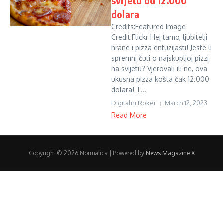
svijetu od 12.000
dolara
Credits:Featured Image
Credit:Flickr Hej tamo, ljubitelji
hrane i pizza entuzijasti! Jeste li
spremni čuti o najskupljoj pizzi
na svijetu? Vjerovali ili ne, ova
ukusna pizza košta čak 12.000
dolara! T...
Digitalni Roker
March 12, 2023
Read More
Copyright © 2026 Normalica | Powered by
News Magazine X