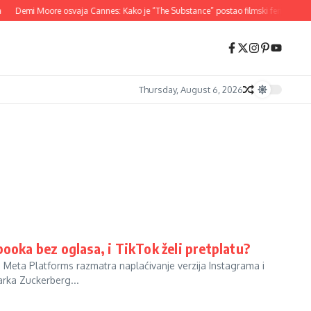
Demi Moore osvaja Cannes: Kako je “The Substance” postao filmski fenomen 20
Thursday, August 6, 2026
ooka bez oglasa, i TikTok želi pretplatu?
 Meta Platforms razmatra naplaćivanje verzija Instagrama i
rka Zuckerberg...