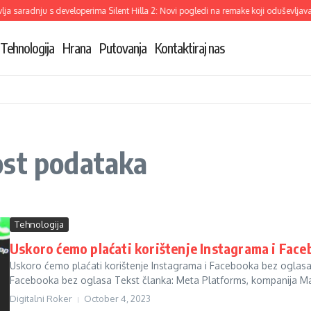
a saradnju s developerima Silent Hilla 2: Novi pogledi na remake koji oduševljava
Tehnologija
Hrana
Putovanja
Kontaktiraj nas
ost podataka
Tehnologija
Uskoro ćemo plaćati korištenje Instagrama i Faceb
Uskoro ćemo plaćati korištenje Instagrama i Facebooka bez oglasa
Facebooka bez oglasa Tekst članka: Meta Platforms, kompanija Ma
Digitalni Roker
October 4, 2023