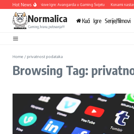
Skip to content
Hot News
Ubisoft Otkriva Tri Nove Igre: Avangarda u Gaming Svijetu
Konami nastavlj
Normalica
Kući
Igre
Serije/filmovi
Gaming,hrana,putovanja!!!
Home
/
privatnost podataka
Browsing Tag: privatn