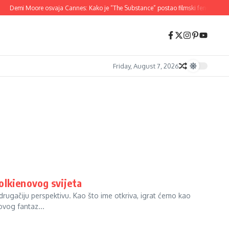
Demi Moore osvaja Cannes: Kako je “The Substance” postao filmski fenomen 20
Friday, August 7, 2026
olkienovog svijeta
rugačiju perspektivu. Kao što ime otkriva, igrat ćemo kao
ovog fantaz...