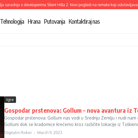
 saradnju s developerima Silent Hilla 2: Novi pogledi na remake koji oduševljava
Tehnologija
Hrana
Putovanja
Kontaktiraj nas
Igre
Gospodar prstenova: Gollum – nova avantura iz T
Gospodar prstenova: Gollum nas vodi u Srednju Zemlju i nudi nam d
Gollum dok se kradomice krećemo kroz različite lokacije iz Tolkien
Digitalni Roker
March 9, 2023