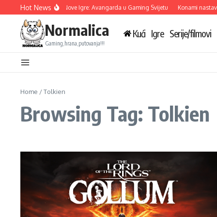
Skip to content
Hot News
Ubisoft Otkriva Tri Nove Igre: Avangarda u Gaming Svijetu
Konami nastavlja
Normalica
Kući
Igre
Serije/filmovi
Gaming,hrana,putovanja!!!
Home
/
Tolkien
Browsing Tag: Tolkien