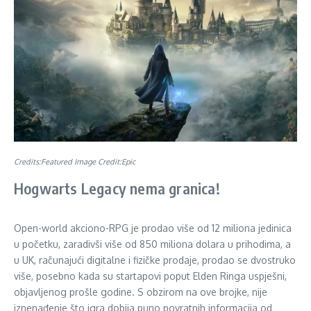
Credits:Featured Image Credit:Epic
Hogwarts Legacy nema granica!
Open-world akciono-RPG je prodao više od 12 miliona jedinica
u početku, zaradivši više od 850 miliona dolara u prihodima, a
u UK, računajući digitalne i fizičke prodaje, prodao se dvostruko
više, posebno kada su startapovi poput Elden Ringa uspješni,
objavljenog prošle godine. S obzirom na ove brojke, nije
iznenađenje što igra dobija puno povratnih informacija od