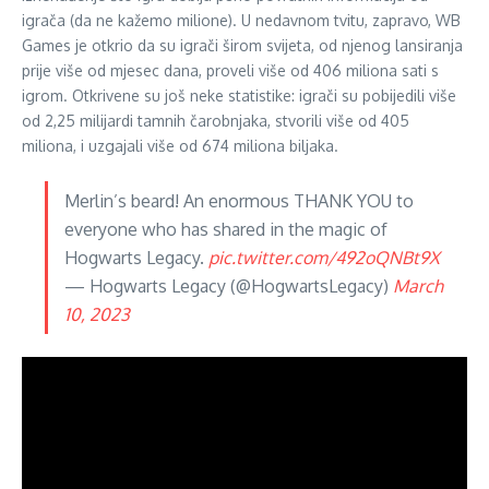
igrača (da ne kažemo milione). U nedavnom tvitu, zapravo, WB
Games je otkrio da su igrači širom svijeta, od njenog lansiranja
prije više od mjesec dana, proveli više od 406 miliona sati s
igrom. Otkrivene su još neke statistike: igrači su pobijedili više
od 2,25 milijardi tamnih čarobnjaka, stvorili više od 405
miliona, i uzgajali više od 674 miliona biljaka.
Merlin’s beard! An enormous THANK YOU to
everyone who has shared in the magic of
Hogwarts Legacy.
pic.twitter.com/492oQNBt9X
— Hogwarts Legacy (@HogwartsLegacy)
March
10, 2023