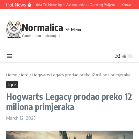
Skip to content
Hot News
Ubisoft Otkriva Tri Nove Igre: Avangarda u Gaming Svijetu
Konami nas
Normalica
Menu
Gaming,hrana,putovanja!!!
Home
/
Igre
/
Hogwarts Legacy prodao preko 12 miliona primjeraka
Igre
Hogwarts Legacy prodao preko 12
miliona primjeraka
March 12, 2023