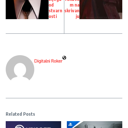
od
m na
stvarn
skrivan
osti
ju
Digitalni Roker
Related Posts