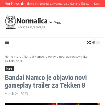
Skip to content
Hot News
Ubisoft Otkriva Tri Nove Igre: Avangarda u Gaming Svijetu
Konami na
Normalica
Menu
Gaming,hrana,putovanja!!!
Home
/
Igre
/
Bandai Namco je objavio novi gameplay trailer
za Tekken 8
Igre
Bandai Namco je objavio novi
gameplay trailer za Tekken 8
March 24, 2023