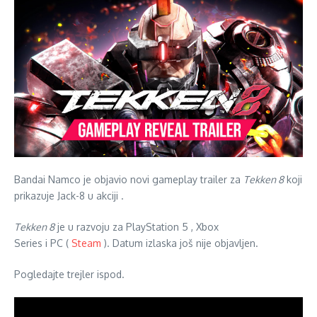
Bandai Namco
je objavio novi gameplay trailer za
Tekken 8
koji
prikazuje Jack-8 u
akciji
.
Tekken 8
je u razvoju za
PlayStation 5
,
Xbox
Series
i
PC
(
Steam
). Datum izlaska još nije objavljen.
Pogledajte trejler ispod.