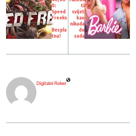
0:
ti
Speed
svijet
Freeks
kao
–
nikada
Bespla
do
tna!
sada
Digitalni Roker