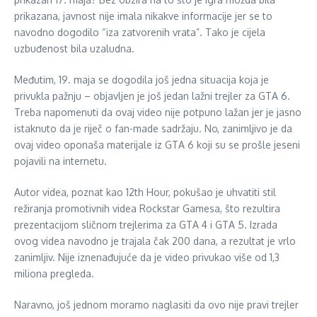
prikazana, javnost nije imala nikakve informacije jer se to
navodno dogodilo “iza zatvorenih vrata”. Tako je cijela
uzbuđenost bila uzaludna.
Međutim, 19. maja se dogodila još jedna situacija koja je
privukla pažnju – objavljen je još jedan lažni trejler za GTA 6.
Treba napomenuti da ovaj video nije potpuno lažan jer je jasno
istaknuto da je riječ o fan-made sadržaju. No, zanimljivo je da
ovaj video oponaša materijale iz GTA 6 koji su se prošle jeseni
pojavili na internetu.
Autor videa, poznat kao 12th Hour, pokušao je uhvatiti stil
režiranja promotivnih videa Rockstar Gamesa, što rezultira
prezentacijom sličnom trejlerima za GTA 4 i GTA 5. Izrada
ovog videa navodno je trajala čak 200 dana, a rezultat je vrlo
zanimljiv. Nije iznenađujuće da je video privukao više od 1,3
miliona pregleda.
Naravno, još jednom moramo naglasiti da ovo nije pravi trejler