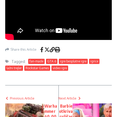
Share this Article
Tagged:
fan-made
GTA 6
igre besplatne igre
igrice
lažni trejler
Rockstar Games
video igre
Previous Article
Next Article
Warha
Barbie
mmer
otkriva
40,00
ružičas