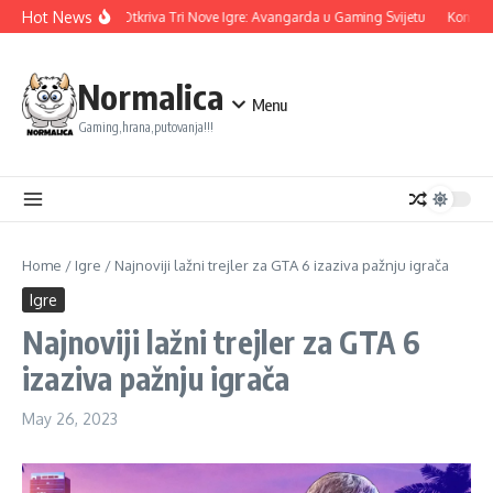
Skip to content
Hot News
Ubisoft Otkriva Tri Nove Igre: Avangarda u Gaming Svijetu
Konami n
Normalica
Menu
Gaming,hrana,putovanja!!!
Home
/
Igre
/
Najnoviji lažni trejler za GTA 6 izaziva pažnju igrača
Igre
Najnoviji lažni trejler za GTA 6
izaziva pažnju igrača
May 26, 2023