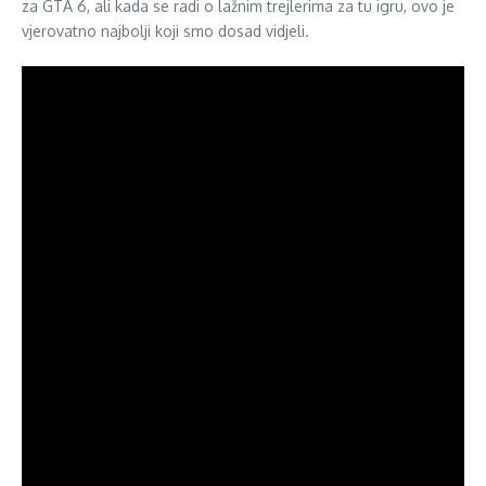
za GTA 6, ali kada se radi o lažnim trejlerima za tu igru, ovo je
vjerovatno najbolji koji smo dosad vidjeli.