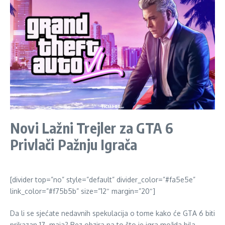
Novi Lažni Trejler za GTA 6
Privlači Pažnju Igrača
[divider top=”no” style=”default” divider_color=”#fa5e5e”
link_color=”#f75b5b” size=”12″ margin=”20″]
Da li se sjećate nedavnih spekulacija o tome kako će GTA 6 biti
prikazan 17. maja? Bez obzira na to što je igra možda bila