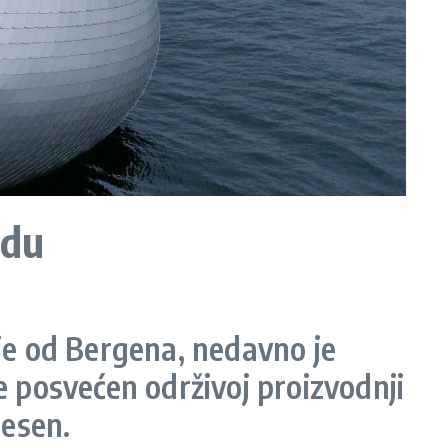
rdu
e od Bergena, nedavno je
e posvećen održivoj proizvodnji
desen.