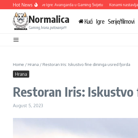
Skip to content
Hot News
soft Otkriva Tri Nove Igre: Avangarda u Gaming Svijetu
Konami nastavlja saradn
Normalica
Kući
Igre
Serije/filmovi
Gaming,hrana,putovanja!!!
Home
/
Hrana
/
Restoran Iris: Iskustvo fine dininga usred fjorda
Hrana
Restoran Iris: Iskustvo
August 5, 2023