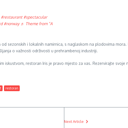
!
#restaurant
#spectacular
rd
#norway
♬ Theme from “A
nih od sezonskih i lokalnih namirnica, s naglaskom na plodovima mora. R
janja o važnosti održivosti u prehrambenoj industriji.
iskustvom, restoran Iris je pravo mjesto za vas. Rezervirajte svoje mj
t
restoran
Next Article