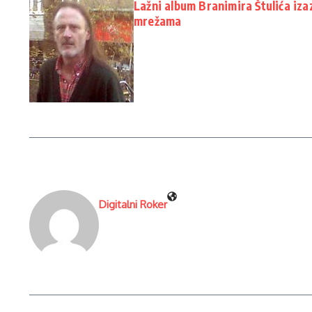
Lažni album Branimira Štulića iz
mrežama
Digitalni Roker