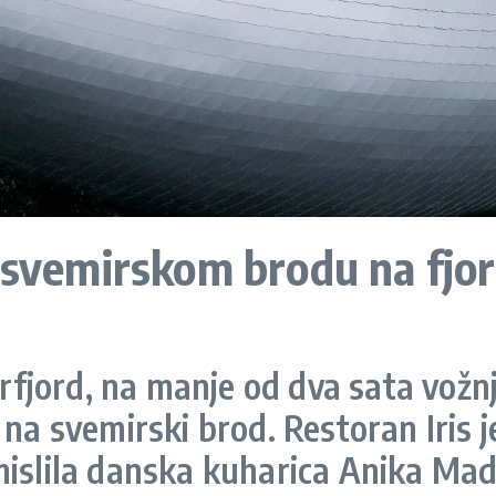
u svemirskom brodu na fjo
jord, na manje od dva sata vožnj
 na svemirski brod. Restoran Iris j
mislila danska kuharica Anika Ma