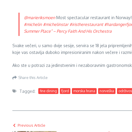
@marieriksmoen
Most spectacular restaurant in Norway
#michelin
#michelinstar
#iristherestaurant
#hardangerfjo
Summer Place” – Percy Faith And His Orchestra
Svake večeri, u samo dvije sesije, servira se 18 jela pripremlje
koje vas ostavlja duboko impresioniranim nakon večere i razmišl
Ako ste u potrazi za jedinstvenim i nezaboravnim gastronomskim 
Share this Article
Tagged:
fine dining
fjord
morska hrana
norveška
održivos
Previous Article