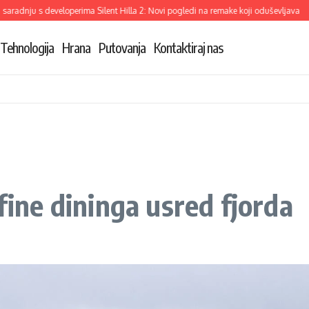
ju s developerima Silent Hilla 2: Novi pogledi na remake koji oduševljava
Demi
Tehnologija
Hrana
Putovanja
Kontaktiraj nas
 fine dininga usred fjorda