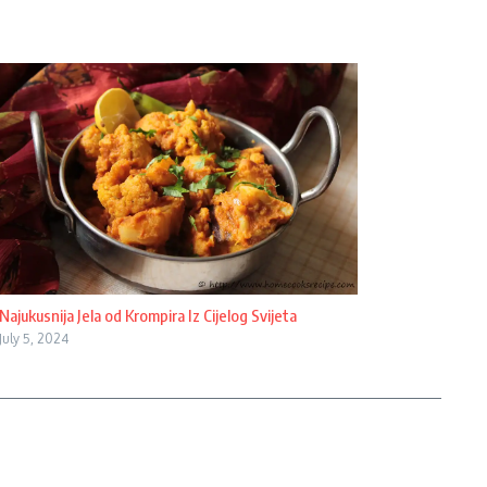
Najukusnija Jela od Krompira Iz Cijelog Svijeta
July 5, 2024