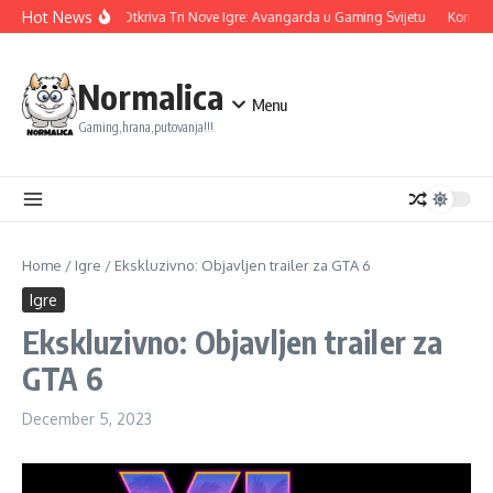
Skip to content
Hot News
Ubisoft Otkriva Tri Nove Igre: Avangarda u Gaming Svijetu
Konami 
Normalica
Menu
Gaming,hrana,putovanja!!!
Home
/
Igre
/
Ekskluzivno: Objavljen trailer za GTA 6
Igre
Ekskluzivno: Objavljen trailer za
GTA 6
December 5, 2023