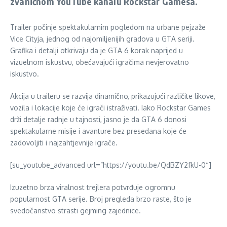
zvaničnom YouTube kanalu Rockstar Gamesa.
Trailer počinje spektakularnim pogledom na urbane pejzaže
Vice Cityja, jednog od najomiljenijih gradova u GTA seriji.
Grafika i detalji otkrivaju da je GTA 6 korak naprijed u
vizuelnom iskustvu, obećavajući igračima nevjerovatno
iskustvo.
Akcija u traileru se razvija dinamično, prikazujući različite likove,
vozila i lokacije koje će igrači istraživati. Iako Rockstar Games
drži detalje radnje u tajnosti, jasno je da GTA 6 donosi
spektakularne misije i avanture bez presedana koje će
zadovoljiti i najzahtjevnije igrače.
[su_youtube_advanced url=”https://youtu.be/QdBZY2fkU-0″]
Izuzetno brza viralnost trejlera potvrđuje ogromnu
popularnost GTA serije. Broj pregleda brzo raste, što je
svedočanstvo strasti gejming zajednice.