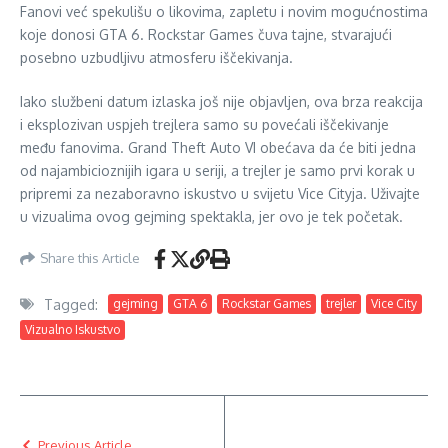
Fanovi već spekulišu o likovima, zapletu i novim mogućnostima
koje donosi GTA 6. Rockstar Games čuva tajne, stvarajući
posebno uzbudljivu atmosferu iščekivanja.
Iako službeni datum izlaska još nije objavljen, ova brza reakcija
i eksplozivan uspjeh trejlera samo su povećali iščekivanje
među fanovima. Grand Theft Auto VI obećava da će biti jedna
od najambicioznijih igara u seriji, a trejler je samo prvi korak u
pripremi za nezaboravno iskustvo u svijetu Vice Cityja. Uživajte
u vizualima ovog gejming spektakla, jer ovo je tek početak.
Share this Article
Tagged:
gejming
GTA 6
Rockstar Games
trejler
Vice City
Vizualno Iskustvo
Previous Article