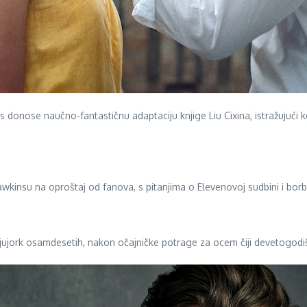
s donose naučno-fantastičnu adaptaciju knjige Liu Cixina, istražujući k
kinsu na oproštaj od fanova, s pitanjima o Elevenovoj sudbini i borbi
jujork osamdesetih, nakon očajničke potrage za ocem čiji devetogodiš