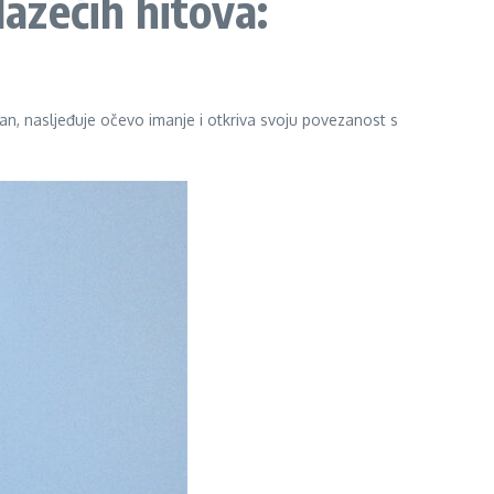
azećih hitova:
man, nasljeđuje očevo imanje i otkriva svoju povezanost s