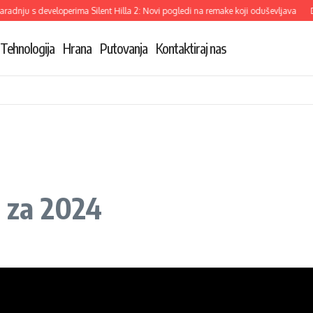
eveloperima Silent Hilla 2: Novi pogledi na remake koji oduševljava
Demi Moore
Tehnologija
Hrana
Putovanja
Kontaktiraj nas
i za 2024