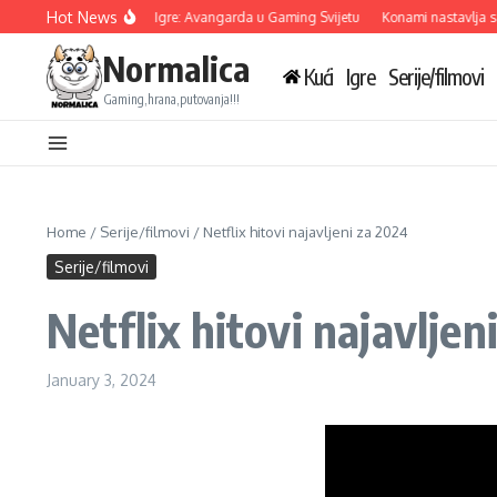
Skip to content
Hot News
tkriva Tri Nove Igre: Avangarda u Gaming Svijetu
Konami nastavlja saradnju s d
Normalica
Kući
Igre
Serije/filmovi
Gaming,hrana,putovanja!!!
Home
/
Serije/filmovi
/
Netflix hitovi najavljeni za 2024
Serije/filmovi
Netflix hitovi najavljen
January 3, 2024