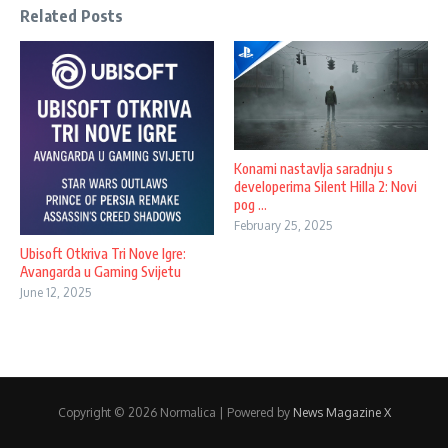
Related Posts
Konami nastavlja saradnju s
developerima Silent Hilla 2: Novi
pog ...
February 25, 2025
Ubisoft Otkriva Tri Nove Igre:
Avangarda u Gaming Svijetu
June 12, 2025
Copyright © 2026 Normalica | Powered by
News Magazine X