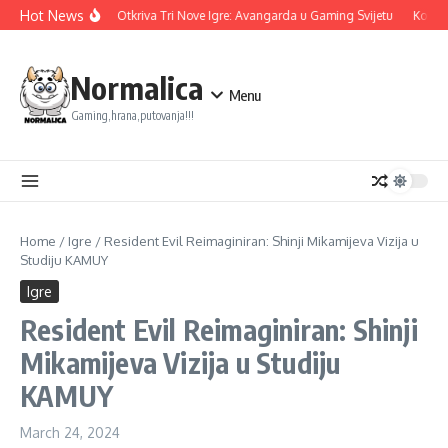
Skip to content
Hot News
Ubisoft Otkriva Tri Nove Igre: Avangarda u Gaming Svijetu
Konami
Normalica
Menu
Gaming,hrana,putovanja!!!
Home
/
Igre
/
Resident Evil Reimaginiran: Shinji Mikamijeva Vizija u
Studiju KAMUY
Igre
Resident Evil Reimaginiran: Shinji
Mikamijeva Vizija u Studiju
KAMUY
March 24, 2024