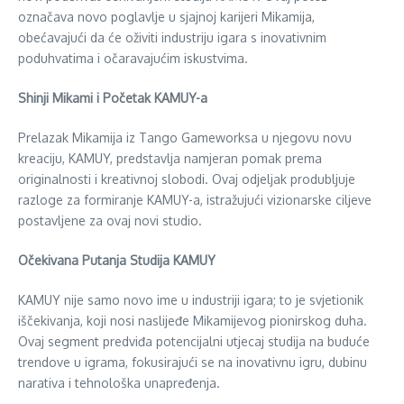
označava novo poglavlje u sjajnoj karijeri Mikamija,
obećavajući da će oživiti industriju igara s inovativnim
poduhvatima i očaravajućim iskustvima.
Shinji Mikami i Početak KAMUY-a
Prelazak Mikamija iz Tango Gameworksa u njegovu novu
kreaciju, KAMUY, predstavlja namjeran pomak prema
originalnosti i kreativnoj slobodi. Ovaj odjeljak produbljuje
razloge za formiranje KAMUY-a, istražujući vizionarske ciljeve
postavljene za ovaj novi studio.
Očekivana Putanja Studija KAMUY
KAMUY nije samo novo ime u industriji igara; to je svjetionik
iščekivanja, koji nosi naslijeđe Mikamijevog pionirskog duha.
Ovaj segment predviđa potencijalni utjecaj studija na buduće
trendove u igrama, fokusirajući se na inovativnu igru, dubinu
narativa i tehnološka unapređenja.