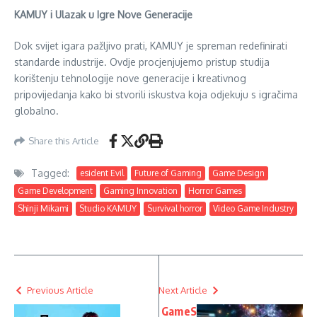
KAMUY i Ulazak u Igre Nove Generacije
Dok svijet igara pažljivo prati, KAMUY je spreman redefinirati
standarde industrije. Ovdje procjenjujemo pristup studija
korištenju tehnologije nove generacije i kreativnog
pripovijedanja kako bi stvorili iskustva koja odjekuju s igračima
globalno.
Share this Article
Tagged:
esident Evil
Future of Gaming
Game Design
Game Development
Gaming Innovation
Horror Games
Shinji Mikami
Studio KAMUY
Survival horror
Video Game Industry
Previous Article
Next Article
GameS