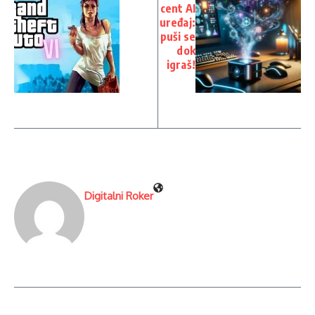
cent AI
uređaj:
puši se
dok
igraš!
Digitalni Roker