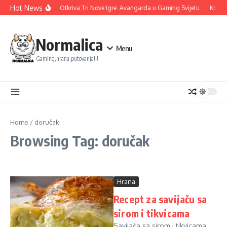
Skip to content
Hot News
Ubisoft Otkriva Tri Nove Igre: Avangarda u Gaming Svijetu
Konami
Normalica
Menu
Gaming,hrana,putovanja!!!
Home
/
doručak
Browsing Tag: doručak
Hrana
Recept za savijaču sa
sirom i tikvicama
Savijača sa sirom i tikvicama