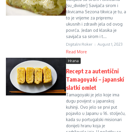
[su_divider] Savijača sirom i
tikvicama Sezona tikvica je tu, a
to je vrijeme za pripremu
ukusnih i zdravih jela od ovog
povrća. Jedan od klasika je
savijača sa sirom i t...
Digitalni Roker
August 1, 2023
Read More
Hrana
Recept za autentični
Tamagoyaki – japanski
slatki omlet
Tamagoyaki je jelo koje ima
dugu povijest u japanskoj
kuhinji. Ovo jelo se prvi put
pojavilo u Japanu u 16. stoljeću,
kada su portugalski misionari
donijeli hranu koja je
sadržavala jaja. U početku se...