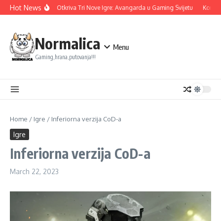
Skip to content
Hot News
Ubisoft Otkriva Tri Nove Igre: Avangarda u Gaming Svijetu
Konami 
Normalica
Menu
Gaming,hrana,putovanja!!!
Home
/
Igre
/
Inferiorna verzija CoD-a
Igre
Inferiorna verzija CoD-a
March 22, 2023