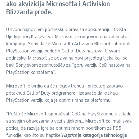
ako akvizicija Microsofta i Activision
Blizzarda prođe.
U svom najnovijem podnesku Upravi za konkurenciju i tržišta
Ujedinjenog Kraljevstva, Microsoft je odgovorio na zabrinutost
kompanije Sony da će Microsoft i Activision Blizzard sabotirati
PlayStation verziju budućih Call of Duty naslova. U svom
podnesku, Microsoft se poziva na novi prijedlog lijeka koji se
bavi Sonyjevom zabrinutošću za “goru verziju CoD naslova na
PlayStation konzolama”.
Microsoft je tvrdio da će njegov trenutni prijedlog zapravo
potaknuti Call of Duty programere i izdavače da kreiraju
PlayStation verziju koja je optimizirana za platformu.
“Pošto će Microsoft isporučivati ​​CoD na PlayStationu u skladu
sa svojim obavezama u vezi s lijekom… Microsoft će imati svaki
poticaj da razvija igre sa optimiziranom podrškom za PS5
funkcije, kao što su haptike(
Haptics
je kategorija tehnologije