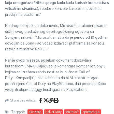
koja omogućava fizičku spregu kada kada korisnik komunicira s
virtualnim stvarima
.), i buduće konzole kako bi se povećala
prodaja na platformi.”
Na drugom mjestu u dokumentu, Microsoft je također pisao o
dužini svog predloženog desetogodišnjeg ugovora sa
Sonyjem, rekavši: “Microsoft smatra da je period od 10 godina
dovoljan da Sony, kao vodeći izdavač i platforma za konzole,
razvije alternative CoD-u .”
Ranije ovog mjeseca, poseban dokument dostavljen
britanskom CMA-u uključivao je komentare kompanije Sony u
kojima se izražava zabrinutost za budućnost Call of
Duty . Kompanija je bila zabrinuta da bi Microsoft mogao
podići cijenu Call of Duty na PlayStationu, dati prednost Xbox
verziji ili objaviti buggy build igara na PlayStationu.
Share this Article
Tagged:
akvizicija
Call of Duty
Microsoft
optimizacija.