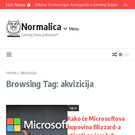
Skip to content
Hot News
Ubisoft Otkriva Tri Nove Igre: Avangarda u Gaming Svijetu
Konami 
Normalica
Menu
Gaming,hrana,putovanja!!!
Home
/
akvizicija
Browsing Tag: akvizicija
Igre
Kako će Microsoftova
kupovina Blizzard-a