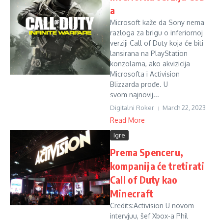
a
Microsoft kaže da Sony nema
razloga za brigu o inferiornoj
verziji Call of Duty koja će biti
lansirana na PlayStation
konzolama, ako akvizicija
Microsofta i Activision
Blizzarda prođe. U
svom najnovij...
Digitalni Roker
March 22, 2023
Read More
Igre
Prema Spenceru,
kompanija će tretirati
Call of Duty kao
Minecraft
Credits:Activision U novom
intervjuu, šef Xbox-a Phil