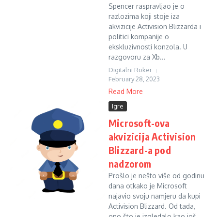
Spencer raspravljao je o
razlozima koji stoje iza
akvizicije Activision Blizzarda i
politici kompanije o
ekskluzivnosti konzola. U
razgovoru za Xb...
Digitalni Roker
February 28, 2023
Read More
Igre
Microsoft-ova
akvizicija Activision
Blizzard-a pod
nadzorom
Prošlo je nešto više od godinu
dana otkako je Microsoft
najavio svoju namjeru da kupi
Activision Blizzard. Od tada,
ono što je izgledalo kao još