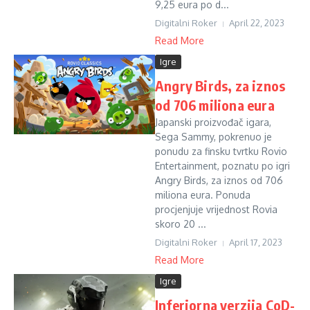
9,25 eura po d...
Digitalni Roker
April 22, 2023
Read More
Igre
Angry Birds, za iznos
od 706 miliona eura
Japanski proizvođač igara,
Sega Sammy, pokrenuo je
ponudu za finsku tvrtku Rovio
Entertainment, poznatu po igri
Angry Birds, za iznos od 706
miliona eura. Ponuda
procjenjuje vrijednost Rovia
skoro 20 ...
Digitalni Roker
April 17, 2023
Read More
Igre
Inferiorna verzija CoD-