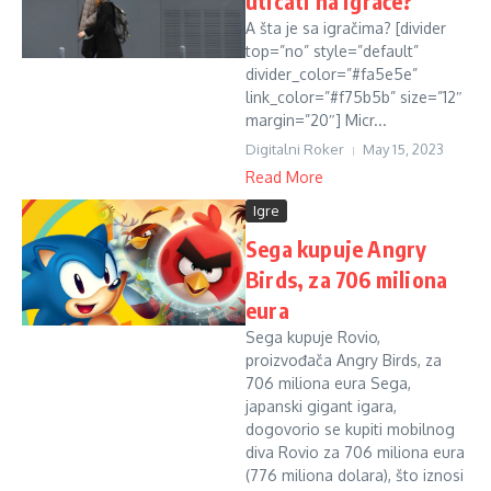
uticati na igrače?
A šta je sa igračima? [divider
top=”no” style=”default”
divider_color=”#fa5e5e”
link_color=”#f75b5b” size=”12″
margin=”20″] Micr...
Digitalni Roker
May 15, 2023
Read More
Igre
Sega kupuje Angry
Birds, za 706 miliona
eura
Sega kupuje Rovio,
proizvođača Angry Birds, za
706 miliona eura Sega,
japanski gigant igara,
dogovorio se kupiti mobilnog
diva Rovio za 706 miliona eura
(776 miliona dolara), što iznosi