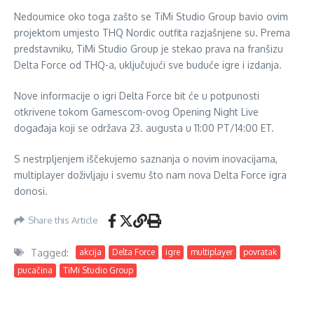
Nedoumice oko toga zašto se TiMi Studio Group bavio ovim
projektom umjesto THQ Nordic outfita razjašnjene su. Prema
predstavniku, TiMi Studio Group je stekao prava na franšizu
Delta Force od THQ-a, uključujući sve buduće igre i izdanja.
Nove informacije o igri Delta Force bit će u potpunosti
otkrivene tokom Gamescom-ovog Opening Night Live
događaja koji se održava 23. augusta u 11:00 PT/14:00 ET.
S nestrpljenjem iščekujemo saznanja o novim inovacijama,
multiplayer doživljaju i svemu što nam nova Delta Force igra
donosi.
Share this Article
Tagged:
akcija
Delta Force
igre
multiplayer
povratak
pucačina
TiMi Studio Group