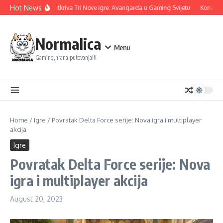
Skip to content
Hot News
Ubisoft Otkriva Tri Nove Igre: Avangarda u Gaming Svijetu
Konami na
Normalica
Menu
Gaming,hrana,putovanja!!!
Home
/
Igre
/
Povratak Delta Force serije: Nova igra i multiplayer
akcija
Igre
Povratak Delta Force serije: Nova
igra i multiplayer akcija
August 20, 2023