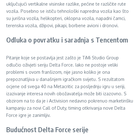
uključujući vertikalne visinske razlike, pećine te različite rute
vozila. Posebno se ističu tehnološki napredna vozila kao što
su jurišna vozila, helikopteri, oklopna vozila, napadni čamci,
terenska vozila, džipovi, pikapi, borbene avioni i dronovi.
Odluka o povratku i saradnja s Tencentom
Pitanje koje se postavlja jest zašto je TiMi Studio Group
odlučio oživjeti seriju Delta Force. Iako ne postoje veliki
problemi s ovom franšizom, nije jasno koliko je ona
prepoznatljiva u današnjem igračkom svijetu. S rezultatom
ocjene od svega 40 na Metacritic za posljednju igru u seriji,
izazivanje interesa novih obožavatelja može biti izazovno. S
obzirom na to da je i Activision nedavno pokrenuo marketinšku
kampanju za novi Call of Duty, timing otkrivanja nove Delta
Force igre je zanimljiv.
Budućnost Delta Force serije