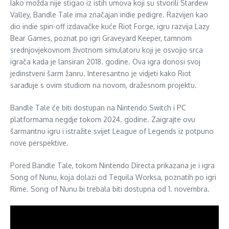
Iako možda nije stigao iz istih umova koji su stvorili Stardew
Valley, Bandle Tale ima značajan indie pedigre. Razvijen kao
dio indie spin-off izdavačke kuće Riot Forge, igru razvija Lazy
Bear Games, poznat po igri Graveyard Keeper, tamnom
srednjovjekovnom životnom simulatoru koji je osvojio srca
igrača kada je lansiran 2018. godine. Ova igra donosi svoj
jedinstveni šarm žanru. Interesantno je vidjeti kako Riot
sarađuje s ovim studiom na novom, dražesnom projektu.
Bandle Tale će biti dostupan na Nintendo Switch i PC
platformama negdje tokom 2024. godine. Zaigrajte ovu
šarmantnu igru i istražite svijet League of Legends iz potpuno
nove perspektive.
Pored Bandle Tale, tokom Nintendo Directa prikazana je i igra
Song of Nunu, koja dolazi od Tequila Worksa, poznatih po igri
Rime. Song of Nunu bi trebala biti dostupna od 1. novembra.