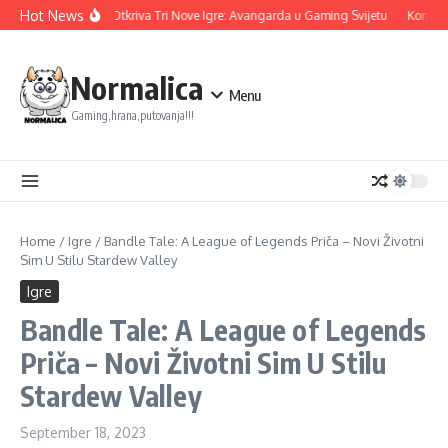
Skip to content
Hot News
Ubisoft Otkriva Tri Nove Igre: Avangarda u Gaming Svijetu
Konami n
Normalica
Menu
Gaming,hrana,putovanja!!!
Home
/
Igre
/
Bandle Tale: A League of Legends Priča – Novi Životni
Sim U Stilu Stardew Valley
Igre
Bandle Tale: A League of Legends
Priča – Novi Životni Sim U Stilu
Stardew Valley
September 18, 2023