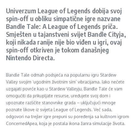
Univerzum League of Legends dobija svoj
spin-off u obliku simpatične igre nazvane
Bandle Tale: A League of Legends priča.
Smješten u tajanstveni svijet Bandle Cityja,
koji nikada ranije nije bio viđen u igri, ovaj
spin-off otkriven je tokom današnjeg
Nintendo Directa.
Bandle Tale odmah podsjeća na popularnu igru Stardew
Valley svojim ‘ugodnim životnim sim’ vibracijama. Iako nećete
uzgajati povrće kao u Stardew Valleyju, Bandle Tale će vam
omogućiti da prikupljate resurse, uređujete svoj dom i
upoznate različite stanovnike grada – uključujući mnoge
poznate likove iz svijeta League of Legends. Već sada,
odgovori na trejler igre prepuni su poređenja sa kultnom igrom
ConcernedApea, koja je postala ikona žanra simulacije života.