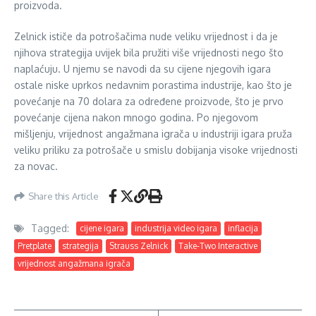
proizvoda.
Zelnick ističe da potrošačima nude veliku vrijednost i da je
njihova strategija uvijek bila pružiti više vrijednosti nego što
naplaćuju. U njemu se navodi da su cijene njegovih igara
ostale niske uprkos nedavnim porastima industrije, kao što je
povećanje na 70 dolara za određene proizvode, što je prvo
povećanje cijena nakon mnogo godina. Po njegovom
mišljenju, vrijednost angažmana igrača u industriji igara pruža
veliku priliku za potrošače u smislu dobijanja visoke vrijednosti
za novac.
Share this Article
Tagged:
cijene igara
industrija video igara
inflacija
Pretplate
strategija
Strauss Zelnick
Take-Two Interactive
vrijednost angažmana igrača