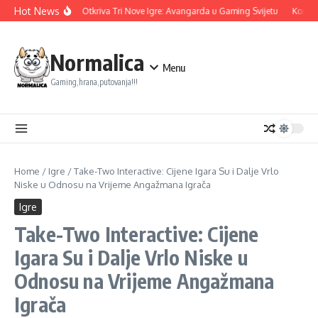
Skip to content
Hot News
Ubisoft Otkriva Tri Nove Igre: Avangarda u Gaming Svijetu
Konami 
Normalica
Menu
Gaming,hrana,putovanja!!!
Home
/
Igre
/
Take-Two Interactive: Cijene Igara Su i Dalje Vrlo
Niske u Odnosu na Vrijeme Angažmana Igrača
Igre
Take-Two Interactive: Cijene
Igara Su i Dalje Vrlo Niske u
Odnosu na Vrijeme Angažmana
Igrača