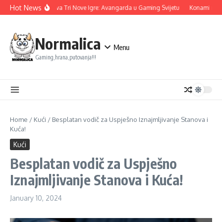
Skip to content
Hot News
Ubisoft Otkriva Tri Nove Igre: Avangarda u Gaming Svijetu
Konami nastav
Normalica
Menu
Gaming,hrana,putovanja!!!
Home
/
Kući
/
Besplatan vodič za Uspješno Iznajmljivanje Stanova i
Kuća!
Kući
Besplatan vodič za Uspješno
Iznajmljivanje Stanova i Kuća!
January 10, 2024