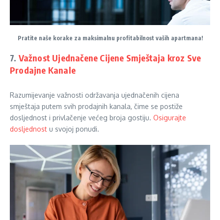
Pratite naše korake za maksimalnu profitabilnost vaših apartmana!
7.
Važnost Ujednačene Cijene Smještaja kroz Sve
Prodajne Kanale
Razumijevanje važnosti održavanja ujednačenih cijena
smještaja putem svih prodajnih kanala, čime se postiže
dosljednost i privlačenje većeg broja gostiju.
Osigurajte
dosljednost
u svojoj ponudi.