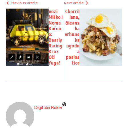
Previous Article
Next Article
Vozi
Chorril
Miško i
lana,
Nema
čileans
Kočnic
ka
a:
vrhuns
Bearly
ka
Racing
ugodn
Kroz
a
Oči
poslas
Yuga!
tica
Digitalni Roker