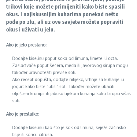
trikovi koje možete primijeniti kako biste spasili
okus. I najiskusnijim kuharima ponekad nešto
pođe po zlu, ali uz ove savjete možete popraviti
okus i uživati u jelu.
Ako je jelo preslano:
Dodajte kiselinu poput soka od limuna, limete ili octa.
Zaslađivače poput šećera, meda ili javorovog sirupa mogu
također uravnotežiti previše soli.
Ako recept dopušta, dodajte mlijeko, vrhnje za kuhanje ili
jogurt kako biste “ubili” sol. Također možete ubaciti
oljušteni krumpir ili jabuku tijekom kuhanja kako bi upili višak
soli.
Ako je preslatko:
Dodajte kiselinu kao što je sok od limuna, svježe začinsko
bilje ili koricu citrusa.