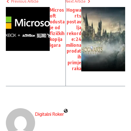
Previous Article
Next Article
Micros
Hogwa
oft
rts
odusta
postav
je od
lja
fizičkih
rekord
kopija
e:24
igara
miliona
prodat
ih
primje
raka
Digitalni Roker