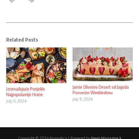
Related Posts
Jamie Oliverov Desert od Jagoda
Iznenađujuće Porijeklo
Posvećen Wimbledonu
Najpopularnije Hrane
July 9, 2024
July 11, 2024
Copyright © 2026 Normalica | Powered by
News Magazine X