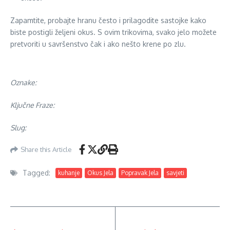
Zapamtite, probajte hranu često i prilagodite sastojke kako
biste postigli željeni okus. S ovim trikovima, svako jelo možete
pretvoriti u savršenstvo čak i ako nešto krene po zlu.
Oznake:
Ključne Fraze:
Slug:
Share this Article
Tagged:
kuhanje
Okus Jela
Popravak Jela
savjeti