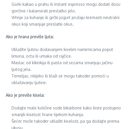
Gorki kakao u prahu ili instant espresso mogu dodati dozu
gorčine i balansirati preslatko jelo.
Vrhnje za kuhanje ili grčki jogurt pružaju kremasti neutralni
okus koji smanjuje preslatki okus.
Ako je hrana previše ljuta:
Ublažite ljutinu dodavanjem kiselim namirnicama poput
limuna, octa ili umaka od rajčice.
Maslac od kikirikija ili pasta od sezama smanjuju jačinu
ljutog jela.
Temeljac, mlijeko ili blaži sir mogu također pomoći u
ublažavanju ljutine.
Ako je previše kisela:
Dodajte male količine sode bikarbone kako biste postupno
smanjili kiselost hrane tijekom kuhanja.
Šećer može također ublažiti kiselost, pa ga dodajte prema
ukusu.