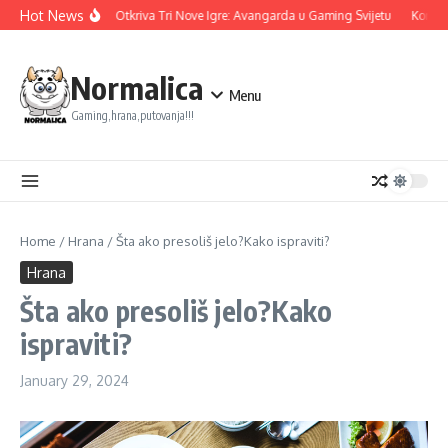
Skip to content
Hot News
Ubisoft Otkriva Tri Nove Igre: Avangarda u Gaming Svijetu
Konami 
Normalica
Menu
Gaming,hrana,putovanja!!!
Home
/
Hrana
/
Šta ako presoliš jelo?Kako ispraviti?
Hrana
Šta ako presoliš jelo?Kako
ispraviti?
January 29, 2024