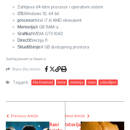
Zahtijeva 64-bitni procesor i operativni sistem
OS:
Windows 10, 64 bit
procesor:
Intel i7 ili AMD ekvivalent
Memorija:
8 GB RAM-a
Grafika:
NVIDIA GTX 1060
DirectX:
Verzija 11
Skladištenje:
4 GB dostupnog prostora
Sadržaj preuzet sa Steam-a
Share this Article
Tagged:
File Destined
horor
misterija
novo
uzbudljivo
Previous Article
Next Article
Rani
Istorija