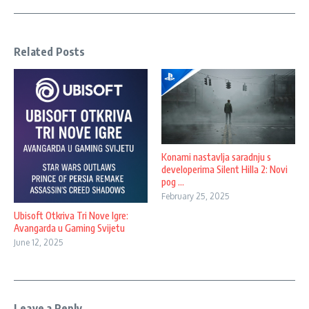
Related Posts
Konami nastavlja saradnju s
developerima Silent Hilla 2: Novi
pog ...
February 25, 2025
Ubisoft Otkriva Tri Nove Igre:
Avangarda u Gaming Svijetu
June 12, 2025
Leave a Reply