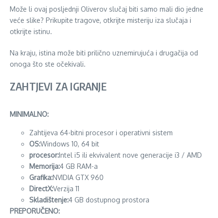
Može li ovaj posljednji Oliverov slučaj biti samo mali dio jedne
veće slike? Prikupite tragove, otkrijte misteriju iza slučaja i
otkrijte istinu.
Na kraju, istina može biti prilično uznemirujuća i drugačija od
onoga što ste očekivali.
ZAHTJEVI ZA IGRANJE
MINIMALNO:
Zahtijeva 64-bitni procesor i operativni sistem
OS:
Windows 10, 64 bit
procesor:
Intel i5 ili ekvivalent nove generacije i3 / AMD
Memorija:
4 GB RAM-a
Grafika:
NVIDIA GTX 960
DirectX:
Verzija 11
Skladištenje:
4 GB dostupnog prostora
PREPORUČENO: