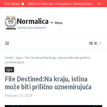
Skip to content
Hot News
Ubisoft Otkriva Tri Nove Igre: Avangarda u Gaming Svijetu
Konami 
Normalica
Menu
Gaming,hrana,putovanja!!!
Home
/
Igre
/
File Destined:Na kraju, istina može biti prilično
uznemirujuća
Igre
File Destined:Na kraju, istina
može biti prilično uznemirujuća
February 27, 2023