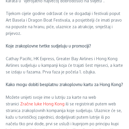
karata u “vjerojatno najvećoj dobrodošlici na svijetu”.
Tijekom cijele godine održavat će se događaji i festivali poput
Art Basela i Dragon Boat Festivala, a posjetitelji će imati pravo
na popuste na hranu, piće, ulaznice za atrakcije, smještaj i
prijevoz.
Koje zrakoplovne tvrtke sudjeluju u promociji?
Cathay Pacific, HK Express, Greater Bay Airlines i Hong Kong
Airlines sudjeluju u kampanji koja će trajati šest mjeseci, a karte
se izdaju u fazama. Prva faza je počela 1. ožujka.
Kako mogu dobiti besplatnu zrakoplovnu kartu za Hong Kong?
Možete unijeti svoje ime u lutriju za karte na web
stranici
Zračne luke Hong Kong
ili se registrirati putem web
stranica zrakoplovnih kompanija koje sudjeluju. Ulaznice će se,
kažu u turističkoj zajednici, dodjeljivati putem lutrije ili po
načelu tko prvi dođe, prvi se usluži i kupnjom po principu kupi