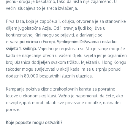
jednu- druga je besplatno, tako da ništa nije zajamčeno. U
većini slučajeva to je sreća izvlačenja.
Prva faza, koja je započela 1. ožujka, otvorena je za stanovnike
diljem jugoistočne Azije. Od 1. travnja ljudi koji žive u
kontinentalnoj Kini mogu se prijaviti, a darivanje se
otvara
putnicima u Europi, Sjedinjenim Državama i ostatku
svijeta 1. svibnja.
Vrijedno je registrirati se što je ranije moguće
kada se natjecanje otvori u vašem dijelu svijeta jer je ograničen
broj ulaznica dodijeljen svakom tržištu. Mještani u Hong Kongu
također mogu sudjelovati u akciji kada im se u srpnju ponudi
dodatnih 80.000 besplatnih izlaznih ulaznica.
Kampanja pokriva cijene zrakoplovnih karata za povratne
letove u ekonomskoj klasi. Važno je napomenuti da ćete, ako
osvojite, ipak morati platiti sve povezane dodatke, naknade i
poreze.
Koje popuste mogu ostvariti?