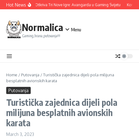
Skip to content
Hot News
Ubisoft Otkriva Tri Nove Igre: Avangarda u Gaming Svijetu
Konami 
Normalica
Menu
Gaming,hrana,putovanja!!!
Home
/
Putovanja
/
Turistička zajednica dijeli pola milijuna
besplatnih avionskih karata
Putovanja
Turistička zajednica dijeli pola
milijuna besplatnih avionskih
karata
March 3, 2023