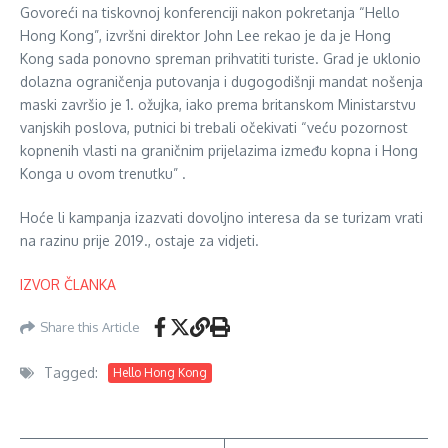
Govoreći na tiskovnoj konferenciji nakon pokretanja “Hello
Hong Kong”, izvršni direktor John Lee rekao je da je Hong
Kong sada ponovno spreman prihvatiti turiste. Grad je uklonio
dolazna ograničenja putovanja i dugogodišnji mandat nošenja
maski završio je 1. ožujka, iako prema britanskom Ministarstvu
vanjskih poslova, putnici bi trebali očekivati “veću pozornost
kopnenih vlasti na graničnim prijelazima između kopna i Hong
Konga u ovom trenutku” .
Hoće li kampanja izazvati dovoljno interesa da se turizam vrati
na razinu prije 2019., ostaje za vidjeti.
IZVOR ČLANKA
Share this Article
Tagged:
Hello Hong Kong