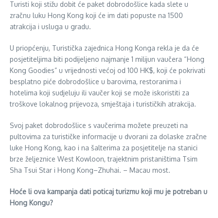
Turisti koji stižu dobit će paket dobrodošlice kada slete u
zračnu luku Hong Kong koji će im dati popuste na 1500
atrakcija i usluga u gradu.
U priopćenju, Turistička zajednica Hong Konga rekla je da će
posjetiteljima biti podijeljeno najmanje 1 milijun vaučera “Hong
Kong Goodies” u vrijednosti većoj od 100 HK$, koji će pokrivati
besplatno piće dobrodošlice u barovima, restoranima i
hotelima koji sudjeluju ili vaučer koji se može iskoristiti za
troškove lokalnog prijevoza, smještaja i turističkih atrakcija.
Svoj paket dobrodošlice s vaučerima možete preuzeti na
pultovima za turističke informacije u dvorani za dolaske zračne
luke Hong Kong, kao i na šalterima za posjetitelje na stanici
brze željeznice West Kowloon, trajektnim pristaništima Tsim
Sha Tsui Star i Hong Kong–Zhuhai. – Macau most.
Hoće li ova kampanja dati poticaj turizmu koji mu je potreban u
Hong Kongu?