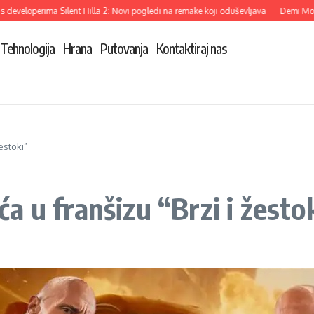
eloperima Silent Hilla 2: Novi pogledi na remake koji oduševljava
Demi Moore o
Tehnologija
Hrana
Putovanja
Kontaktiraj nas
estoki”
 u franšizu “Brzi i žesto