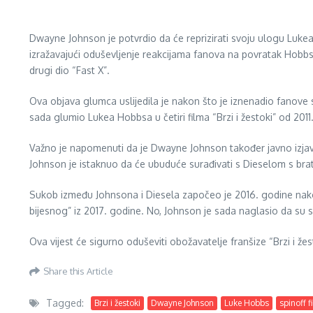
Dwayne Johnson je potvrdio da će reprizirati svoju ulogu Lukea
izražavajući oduševljenje reakcijama fanova na povratak Hobbsa
drugi dio “Fast X”.
Ova objava glumca uslijedila je nakon što je iznenadio fanove 
sada glumio Lukea Hobbsa u četiri filma “Brzi i žestoki” od 20
Važno je napomenuti da je Dwayne Johnson također javno izjavi
Johnson je istaknuo da će ubuduće surađivati s Dieselom s brats
Sukob između Johnsona i Diesela započeo je 2016. godine nako
bijesnog” iz 2017. godine. No, Johnson je sada naglasio da su se 
Ova vijest će sigurno oduševiti obožavatelje franšize “Brzi i ž
Share this Article
Tagged:
Brzi i žestoki
Dwayne Johnson
Luke Hobbs
spinoff f