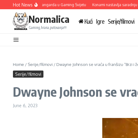
Skip to content
Hot News
riva Tri Nove Igre: Avangarda u Gaming Svijetu
Konami nastavlja saradnju s dev
Normalica
Kući
Igre
Serije/filmovi
Gaming,hrana,putovanja!!!
Home
/
Serije/filmovi
/
Dwayne Johnson se vraća u franšizu “Brzi i ž
Serije/filmovi
Dwayne Johnson se vraća
June 6, 2023