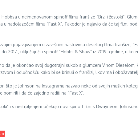
 Hobbsa u neimenovanom spinoff filmu franšize “Brzi i žestoki”. Gluma
 u nadolazećem filmu “Fast X”. Također je najavio da će taj film, pod
svojim pojavljivanjem u završnim naslovima desetog filma franšize, “F
11. do 2017., uključujući i spinoff “Hobbs & Shaw” iz 2019. godine, u 
o da je okončao svoj dugotrajni sukob s glumcem Vinom Dieselom, koji 
tvom i odlučnošću kako bi se brinuli o franšizi, likovima i obožavatel
n što je Johnson na Instagramu nazvao neke od svojih muških kolega
pomirili i da će zajedno raditi na “Fast X”.
estoki” i s nestrpljenjem očekuju novi spinoff film s Dwayneom Johnson
ilm