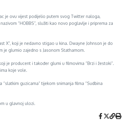
c je ovu vijest podijelio putem svog Twitter naloga,
 nazivom “HOBBS”, služiti kao novo poglavlje i priprema za
ast X”, koji je nedavno stigao u kina. Dwayne Johnson je do
kojem je glumio zajedno s Jasonom Stathamom.
je producent i također glumi u filmovima “Brzi i žestoki”.
jima koje vole.
 “slatkim guzicama” tijekom snimanja filma “Sudbina
om u glavnoj ulozi.