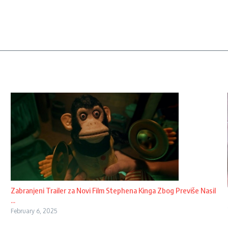
Zabranjeni Trailer za Novi Film Stephena Kinga Zbog Previše Nasil
...
February 6, 2025