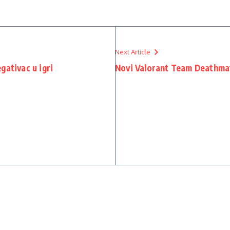
Next Article
gativac u igri
Novi Valorant Team Deathm