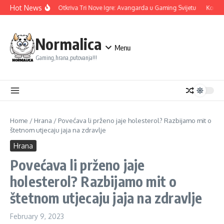
Skip to content
Hot News
Ubisoft Otkriva Tri Nove Igre: Avangarda u Gaming Svijetu
Konami 
Normalica
Menu
Gaming,hrana,putovanja!!!
Home
/
Hrana
/
Povećava li prženo jaje holesterol? Razbijamo mit o
štetnom utjecaju jaja na zdravlje
Hrana
Povećava li prženo jaje
holesterol? Razbijamo mit o
štetnom utjecaju jaja na zdravlje
February 9, 2023