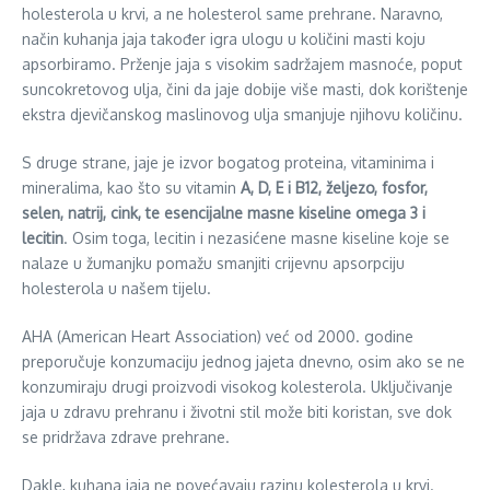
holesterola u krvi, a ne holesterol same prehrane. Naravno,
način kuhanja jaja također igra ulogu u količini masti koju
apsorbiramo. Prženje jaja s visokim sadržajem masnoće, poput
suncokretovog ulja, čini da jaje dobije više masti, dok korištenje
ekstra djevičanskog maslinovog ulja smanjuje njihovu količinu.
S druge strane, jaje je izvor bogatog proteina, vitaminima i
mineralima, kao što su vitamin
A, D, E i B12, željezo, fosfor,
selen, natrij, cink, te esencijalne masne kiseline omega 3 i
lecitin
. Osim toga, lecitin i nezasićene masne kiseline koje se
nalaze u žumanjku pomažu smanjiti crijevnu apsorpciju
holesterola u našem tijelu.
AHA (American Heart Association) već od 2000. godine
preporučuje konzumaciju jednog jajeta dnevno, osim ako se ne
konzumiraju drugi proizvodi visokog kolesterola. Uključivanje
jaja u zdravu prehranu i životni stil može biti koristan, sve dok
se pridržava zdrave prehrane.
Dakle, kuhana jaja ne povećavaju razinu kolesterola u krvi.