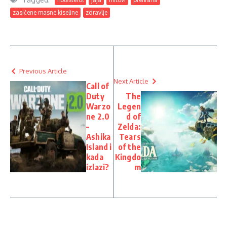
zasićene masne kiseline
zdravlje
Previous Article
Next Article
Call of
Duty
The
Warzo
Legen
ne 2.0
d of
–
Zelda:
Ashika
Tears
Island i
of the
kada
Kingdo
izlazi?
m