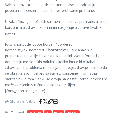
Važno je razumjeti da zasićene masne kiseline određuju
povećanje holesterola, a ne holesterol same prehrane.
U zaključku, jaje može biti sastavni dio zdrave prehrane, ako se
konzumira u zdravim količinama i uključuje u zdrave životne
navike.
[otw_shortcode_quote border=”bordered”
border_style=”bordered”]
Upozorenje
: Ovaj članak nije
preporuka i ne smije se koristiti kao jedini izvor informacija pri
donošenju medicinskih odluka. Ukoliko imate bilo kakvih
zdravstvenih problema ili sumnjate u svoje zdravlje, molimo da
se obratite svom ljekaru za savjet. Korištenje informacija
sadržanih u ovom članku se odvija na vlastitu odgovornost i ne
može zamijeniti stručno medicinsko mišljenje.
[/otw_shortcode_quote]
Share this Article
Tagged:
holesterol
jaja
mitovi
prehrana